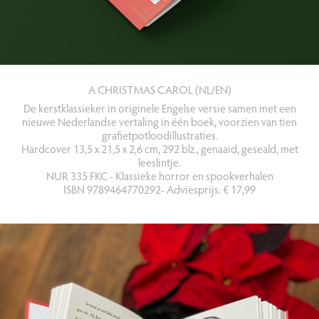
A CHRISTMAS CAROL (NL/EN)
De kerstklassieker in originele Engelse versie samen met een
nieuwe Nederlandse vertaling in één boek, voorzien van tien
grafietpotloodillustraties.
Hardcover 13,5 x 21,5 x 2,6 cm, 292 blz., genaaid, geseald, met
leeslintje.
NUR 335 FKC - Klassieke horror en spookverhalen
ISBN 9789464770292- Adviesprijs: € 17,99