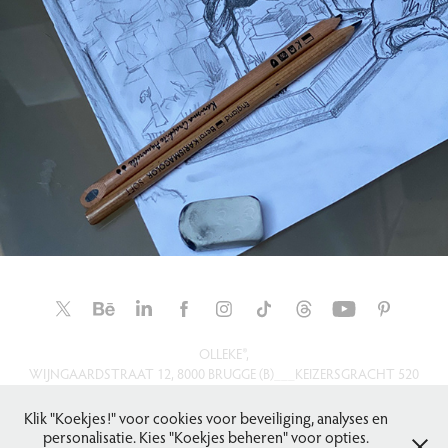
OLLEKE®,
WIJNGAARDSTRAAT 12, 8000 BRUGGE (B)___KEIZERSGRACHT 520
H, 1017 EK AMSTERDAM (NL)___SUITE 5229-342, UNIT 9, SKYPORT
DRIVE, WEST DRAYTON UB7 0LB (UK)
Klik "Koekjes!" voor cookies voor beveiliging, analyses en
personalisatie. Kies "Koekjes beheren" voor opties.